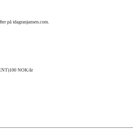
fter på idagranjansen.com.
ENT)
100 NOK/år