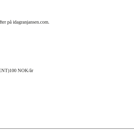
fter på idagranjansen.com.
ENT)
100 NOK/år