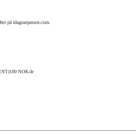
fter på idagranjansen.com.
ENT)
100 NOK/år