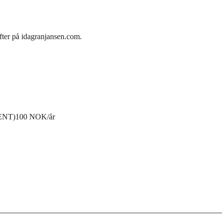
fter på idagranjansen.com.
ENT)
100 NOK/år