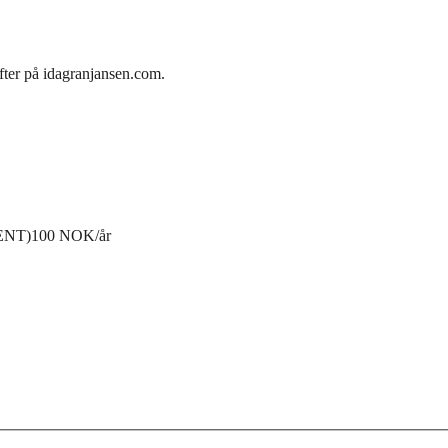
fter på idagranjansen.com.
ENT)
100 NOK/år