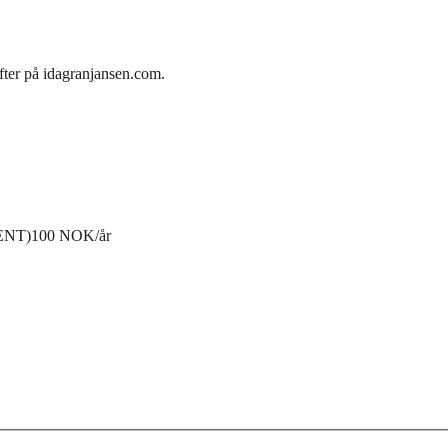
fter på idagranjansen.com.
ENT)
100 NOK/år