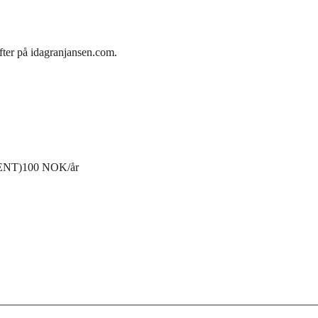
fter på idagranjansen.com.
ENT)
100 NOK/år