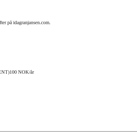
fter på idagranjansen.com.
ENT)
100 NOK/år