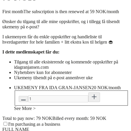
First month
The subscription is then renewed at 59 NOK/month
Ønsker du tilgang til alle mine oppskrifter, og i tillegg få tilsendt
ukemeny på e-post?
I ukemenyen får du enkle oppskrifter og handleliste til
hverdagsretter for hele familien + litt ekstra kos til helgen 🧁
I dette medlemskapet får du:
Tilgang til alle eksisterende og kommende oppskrifter på
idagranjansen.com
Nyhetsbrev kun for abonnenter
Ukemeny tilsendt på e-post annenhver uke
UKEMENY FRA IDA GRAN-JANSEN
20 NOK/month
See More >
Total to pay now: 79 NOK
Billed every month: 59 NOK
I'm purchasing as a business
FULL NAME